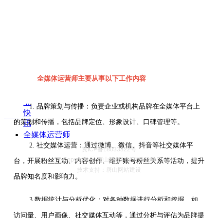
业
技
能
标
准
职
业
问
全媒体运营师主要从事以下工作内容
答
行
业
1. 品牌策划与传播：负责企业或机构品牌在全媒体平台上
快
置顶
的策划和传播，包括品牌定位、形象设计、口碑管理等。
讯
全媒体运营师
2. 社交媒体运营：通过微博、微信、抖音等社交媒体平
冀ICP备18033322号
Copyright Ⓒ 唐山阿优科技有限公司
台，开展粉丝互动、内容创作、维护账号粉丝关系等活动，提升
技术支持：唐山网站建设
品牌知名度和影响力。
3.数据统计与分析优化：对各种数据进行分析和挖掘，如
访问量、用户画像、社交媒体互动等，通过分析与评估为品牌提