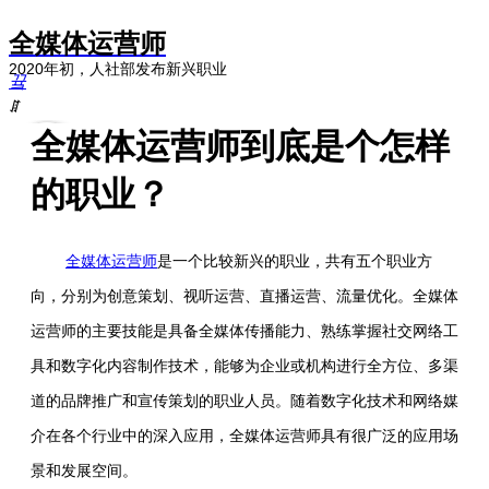
全媒体运营师
2020年初，人社部发布新兴职业
끀
ꁲ
全媒体运营师到底是个怎样
首
页
的职业？
职
业
发
布
全媒体运营师
是一个比较新兴的职业，共有五个职业方
职
向，分别为创意策划、视听运营、直播运营、流量优化。全媒体
业
定
运营师的主要技能是具备全媒体传播能力、熟练掌握社交网络工
义
具和数字化内容制作技术，能够为企业或机构进行全方位、多渠
工
作
道的品牌推广和宣传策划的职业人员。随着数字化技术和网络媒
内
介在各个行业中的深入应用，全媒体运营师具有很广泛的应用场
容
职
景和发展空间。